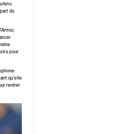
outenu
part du
’Armor,
lancer
haîne
oirs pour
lophone.
ant qu’elle
ur rentrer