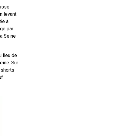
masse
n levant
ée à
agé par
la Seine
 lieu de
eine. Sur
 shorts
uf