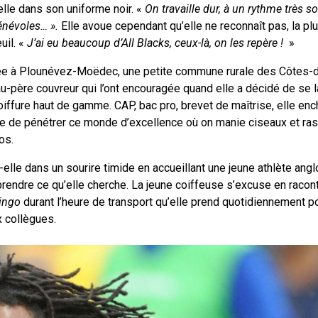
elle dans son uniforme noir. «
On travaille dur, à un rythme très s
bénévoles… ».
Elle avoue cependant qu’elle ne reconnaît pas, la plu
uil. «
J’ai eu beaucoup d’All Blacks, ceux-là, on les repère !
»
 Née à Plounévez-Moëdec, une petite commune rurale des Côtes-d
u-père couvreur qui l’ont encouragée quand elle a décidé de se 
ffure haut de gamme. CAP, bac pro, brevet de maîtrise, elle enc
ce de pénétrer ce monde d’excellence où on manie ciseaux et ras
os.
t-elle dans un sourire timide en accueillant une jeune athlète ang
prendre ce qu’elle cherche. La jeune coiffeuse s’excuse en racont
ingo
durant l’heure de transport qu’elle prend quotidiennement po
x collègues.