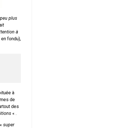
 peu plus
it
ttention à
 en fondu),
bituée à
ormes de
urtout des
titions
« .
 «
super