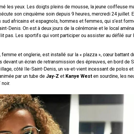
fermé les yeux. Les doigts pleins de mousse, la jeune coiffeuse 
écute son cinquième soin depuis 9 heures, mercredi 24 juillet. E
ts sud africains et espagnols, hommes et femmes, qui s’est form
Saint-Denis. On est à deux jours de la cérémonie et le local amén
pas. Les sportifs qui vont participer ou assister au défilé sur 
mme et onglerie, est installé sur la « plazza », cœur battant du
s devant un écran de retransmission des épreuves, en bord de S
village, côté Ile-Saint-Denis, un va-et-vient incessant de polos et
animée par un tube de
Jay-Z
et
Kanye West
en sourdine, les ne
 noir.