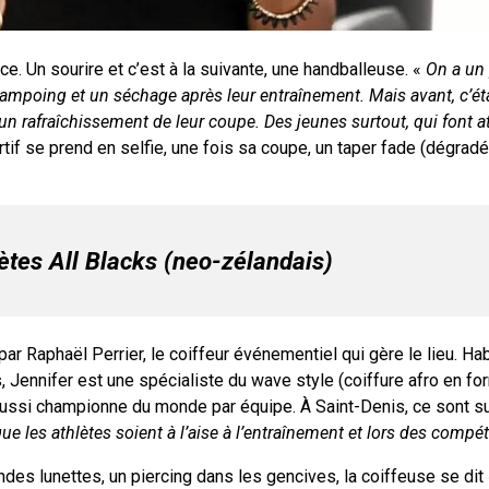
. Un sourire et c’est à la suivante, une handballeuse. «
On a un
mpoing et un séchage après leur entraînement. Mais avant, c’éta
n rafraîchissement de leur coupe. Des jeunes surtout, qui font a
ortif se prend en selfie, une fois sa coupe, un taper fade (dégradé
ètes All Blacks (neo-zélandais)
ar Raphaël Perrier, le coiffeur événementiel qui gère le lieu. Ha
 Jennifer est une spécialiste du wave style (coiffure afro en f
ussi championne du monde par équipe. À Saint-Denis, ce sont s
ue les athlètes soient à l’aise à l’entraînement et lors des compé
es lunettes, un piercing dans les gencives, la coiffeuse se dit