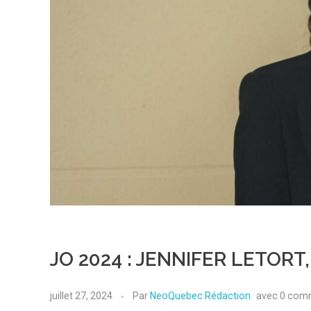
JO 2024 : JENNIFER LETORT
juillet 27, 2024
Par
NeoQuebec Rédaction
avec
0 com