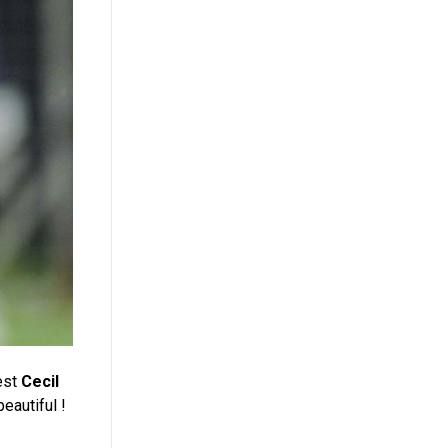
’est
Cecil
eautiful !