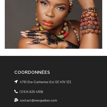
COORDONNÉES
4710 Ste-Catherine-Est QC H1V 1Z2
(1) 514 625 4306
contact@neoquebec.com