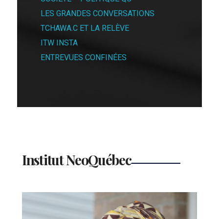
LES GRANDES CONVERSATIONS
TCHAWA.C ET LA RELÈVE
ITW INSTA
ENTREVUES CONFINÉES
Institut NeoQuébec