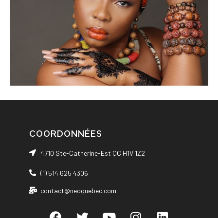
COORDONNÉES
4710 Ste-Catherine-Est QC H1V 1Z2
(1) 514 625 4306
contact@neoquebec.com