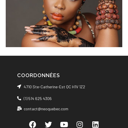
COORDONNÉES
4710 Ste-Catherine-Est QC H1V 1Z2
(1) 514 625 4306
contact@neoquebec.com