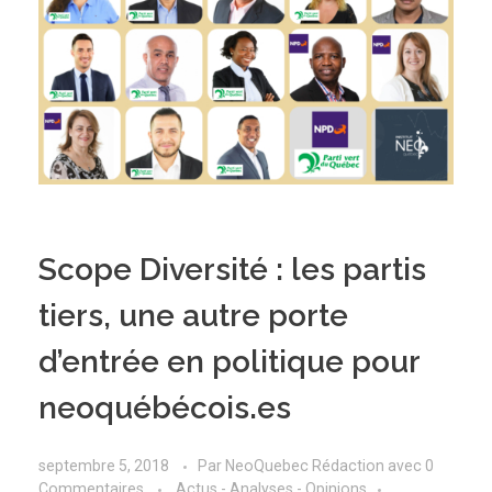
Scope Diversité : les partis
tiers, une autre porte
d’entrée en politique pour
neoquébécois.es
septembre 5, 2018
Par
NeoQuebec Rédaction
avec
0
Commentaires
Actus - Analyses - Opinions