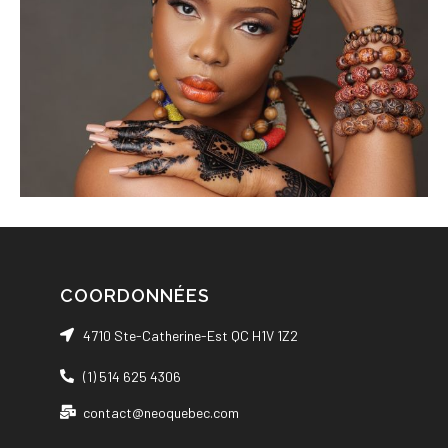
COORDONNÉES
4710 Ste-Catherine-Est QC H1V 1Z2
(1) 514 625 4306
contact@neoquebec.com