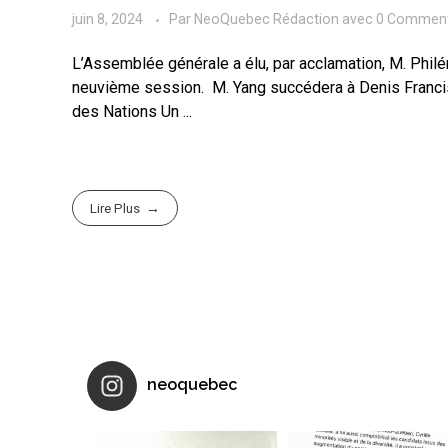
juin 8, 2024
Par
NeoQuebec Rédaction
avec
0 Comment
L’Assemblée générale a élu, par acclamation, M. Phil
neuvième session. M. Yang succédera à Denis Francis 
des Nations Un ...
Lire Plus
neoquebec