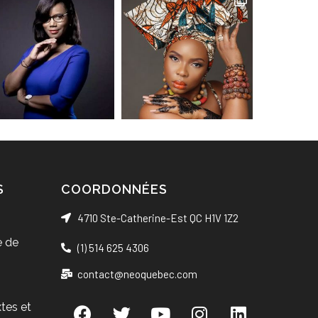
S
COORDONNÉES
4710 Ste-Catherine-Est QC H1V 1Z2
 de
(1) 514 625 4306
contact@neoquebec.com
tes et