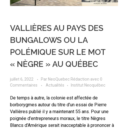
VALLIÈRES AU PAYS DES
BUNGALOWS OU LA
POLÉMIQUE SUR LE MOT
« NÈGRE » AU QUÉBEC
juillet 6, 2022
Par
NeoQuebec Rédaction
avec
0
Commentaires
Actualités
Institut Neoquébec
De temps à autre, la colonie est affectée de
borborygmes autour du titre d’un essai de Pierre
Vallières publié il y a maintenant 55 ans. Pour une
poignée d’entrepreneurs moraux, le titre Nègres
Blancs d’Amérique serait inacceptable à prononcer à