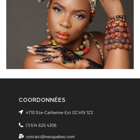
COORDONNÉES
4710 Ste-Catherine-Est QC H1V 1Z2
(1) 514 625 4306
contact@neoquebec.com