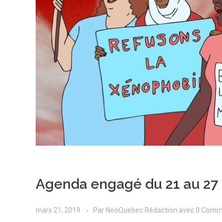
Agenda engagé du 21 au 27
mars 21, 2019
Par
NeoQuebec Rédaction
avec
0 Comm