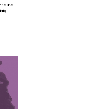
pose une
iq ...