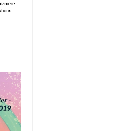
 manière
utions