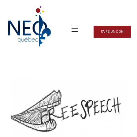
FAIRE UN DON
Neo Québec
L'actualité NEOQUEBECOISE