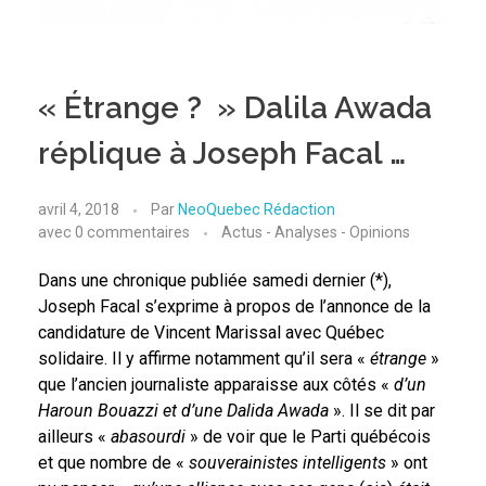
« Étrange ? » Dalila Awada
réplique à Joseph Facal …
avril 4, 2018
Par
NeoQuebec Rédaction
avec
0 commentaires
Actus - Analyses - Opinions
Dans une chronique publiée samedi dernier (*),
Joseph Facal s’exprime à propos de l’annonce de la
candidature de Vincent Marissal avec Québec
solidaire. Il y affirme notamment qu’il sera «
étrange
»
que l’ancien journaliste apparaisse aux côtés «
d’un
Haroun Bouazzi et d’une Dalida Awada
». Il se dit par
ailleurs «
abasourdi
» de voir que le Parti québécois
et que nombre de «
souverainistes intelligents
» ont