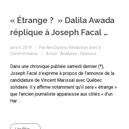
« Étrange ? » Dalila Awada
réplique à Joseph Facal …
avril 4, 2018
Par
NeoQuebec Rédaction
avec
0
Commentaires
Actus - Analyses - Opinions
Dans une chronique publiée samedi dernier (*),
Joseph Facal s’exprime à propos de l’annonce de la
candidature de Vincent Marissal avec Québec
solidaire. Il y affirme notamment qu’il sera « étrange »
que l’ancien journaliste apparaisse aux côtés « d’un
Har ...
Lire Plus