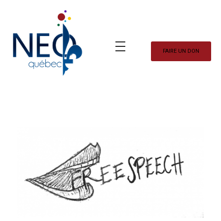
FAIRE UN DON
Neo Québec
L'actualité NEOQUEBECOISE