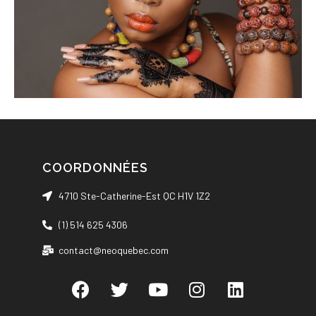
COORDONNÉES
4710 Ste-Catherine-Est QC H1V 1Z2
(1) 514 625 4306
contact@neoquebec.com