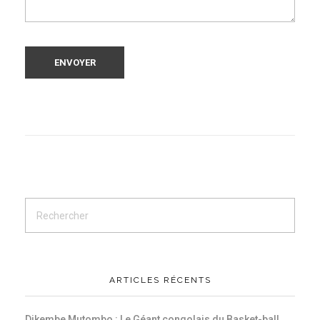
ARTICLES RÉCENTS
Dikembe Mutombo : Le Géant congolais du Basket-ball