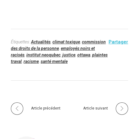
Étiquettes:
Actualités
,
climat toxique
,
commission
des droits de la personne
,
employés noirs et
racisés
,
institut neoqubec
,
justice
,
ottawa
,
plaintes
traval
,
racisme
,
santé mentale
Article précédent
Article suivant