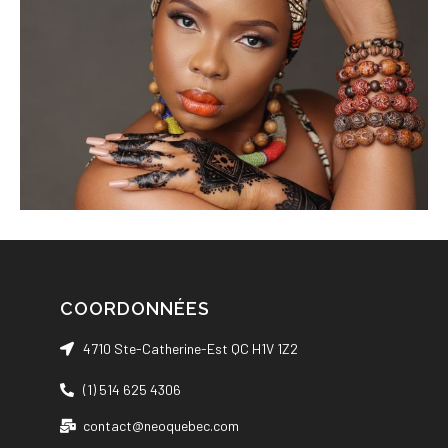
COORDONNÉES
4710 Ste-Catherine-Est QC H1V 1Z2
(1) 514 625 4306
contact@neoquebec.com