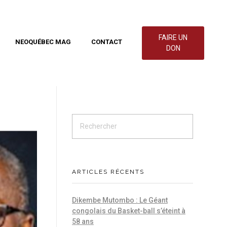
FAIRE UN
NEOQUÉBEC MAG
CONTACT
DON
ARTICLES RÉCENTS
Dikembe Mutombo : Le Géant
congolais du Basket-ball s’éteint à
58 ans