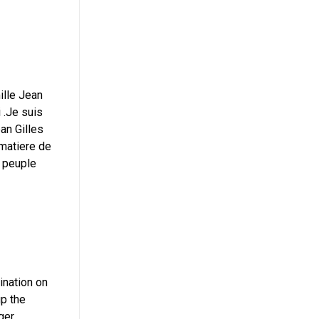
ille Jean
 .Je suis
an Gilles
 matiere de
e peuple
ination on
up the
ger