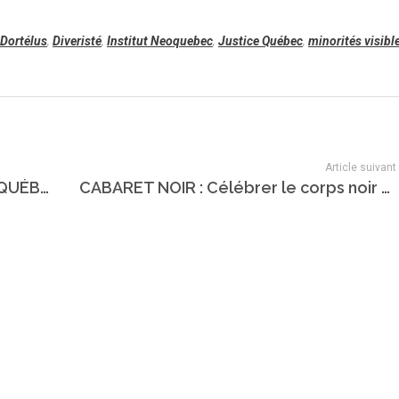
 Dortélus
,
Diveristé
,
Institut Neoquebec
,
Justice Québec
,
minorités visibl
Article suivant
QUÉBEC lance les Prix « POUR UN QUÉBEC SANS RACISME »
CABARET NOIR : Célébrer le corps noir en s’en libérant !