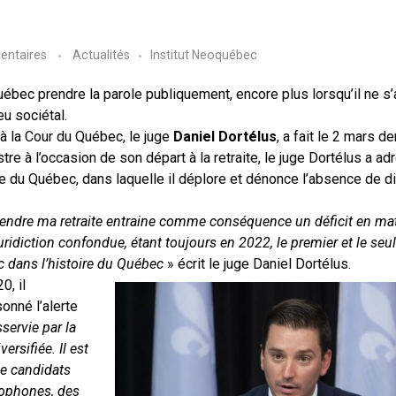
ntaires
Actualités
Institut Neoquébec
u Québec prendre la parole publiquement, encore plus lorsqu’il ne s’
eu sociétal.
 à la Cour du Québec, le juge
Daniel Dortélus
, a fait le 2 mars de
e à l’occasion de son départ à la retraite, le juge Dortélus a a
tice du Québec, dans laquelle il déplore et dénonce l’absence de d
rendre ma retraite entraine comme conséquence un déficit en mat
uridiction confondue, étant toujours en 2022, le premier et le seu
c dans l’histoire du Québec
» écrit le juge Daniel Dortélus.
0, il
sonné l’alerte
servie par la
ersifiée. Il est
 de candidats
ophones, des