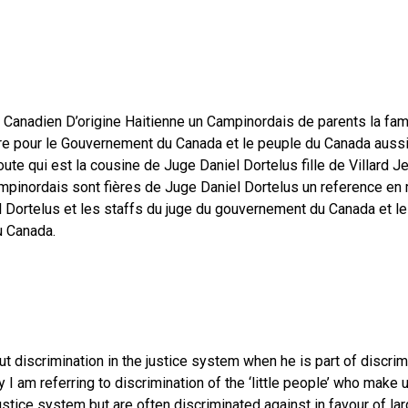
n Canadien D’origine Haitienne un Campinordais de parents la fam
re pour le Gouvernement du Canada et le peuple du Canada aussi
ute qui est la cousine de Juge Daniel Dortelus fille de Villard Je
ampinordais sont fières de Juge Daniel Dortelus un reference en
l Dortelus et les staffs du juge du gouvernement du Canada et l
u Canada.
 discrimination in the justice system when he is part of discrim
y I am referring to discrimination of the ‘little people’ who make 
ustice system but are often discriminated against in favour of lar