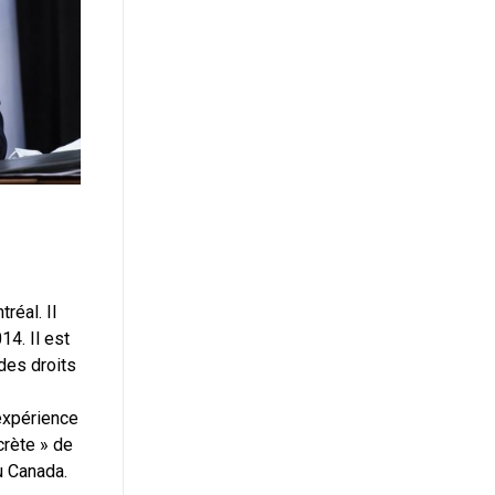
réal. Il
14. Il est
des droits
’expérience
ncrète » de
au Canada.