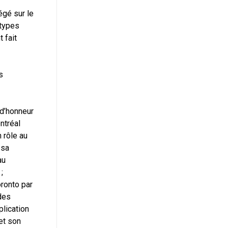
égé sur le
 types
 fait
s
 d’honneur
ntréal
 rôle au
 sa
au
;
oronto par
des
plication
et son