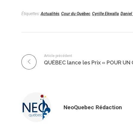
Étiquettes:
Actualités
,
Cour du Québec
,
Cyrille Ekwalla
,
Daniel
Article précédent
NeoQuebec Rédaction