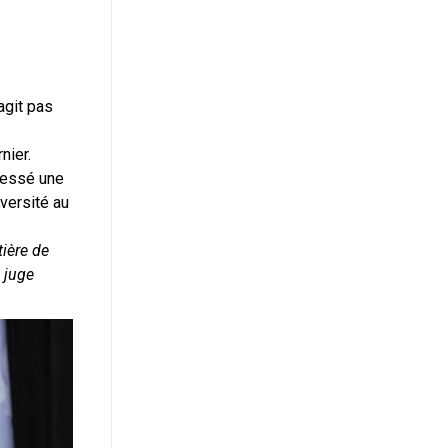
agit pas
rnier.
dressé une
iversité au
ière de
l juge