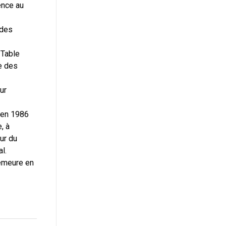
ence au
 des
s
 Table
re des
ur
c en 1986
, à
ur du
l.
demeure en