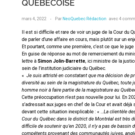
QUÉBÉCOISE
mars 4, 2022
Par
NeoQuebec Rédaction
avec
4 comme
Il est si difficile et rare de voir un juge de la Cour d
de parler d’une affaire en cours, mais plutôt sur un enj
Et pourtant, comme une première, c’est ce que le juge
En guise de réponse au mot de remerciement du ministr
lettre à
Simon Jolin-Barrette
, ici ministre de la jus
sein de l’institution judiciaire du Québec.
«
Je suis attristé en constatant que ma décision de p
diversité au sein de la magistrature du Québec, toute j
homme noir à faire partie de la magistrature au Québe
Cette préoccupation n’est pas nouvelle pour lui. En 202
s’adressait aux juges en chef de la Cour et avait déjà 
devant cette situation inexplicable : «
…La clientèle des
Cour du Québec dans le district de Montréal est très div
difficile de soutenir qu’en 2020, il n’y a pas de bassin
compétents provenant des communautés juives, angl